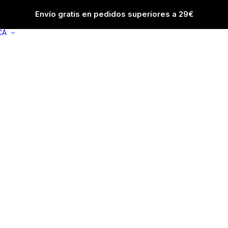
Envío gratis en pedidos superiores a 29€
CA
MANOS
FACIAL
HIDRATANTES MANOS
ACNÉ
TRATAMIENTO MANOS
ANTIARRUGAS
MANICURA
ANTIMANCHAS
TRATAMIENTO UÑAS
ANTIOJERAS
CONTORNO OJO
DERMATITIS
SEBORREICA
DESMAQUILLAN