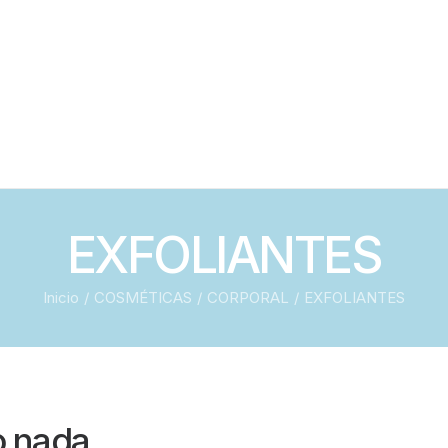
DESPIGMENTAN
EFECTO FLASH
EXFOLIANTES FA
HIDRATANTE RO
EXFOLIANTES
Inicio
COSMÉTICAS
CORPORAL
EXFOLIANTES
 nada.