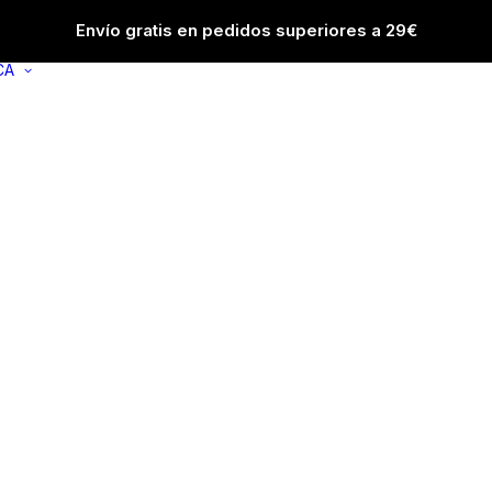
Envío gratis en pedidos superiores a 29€
CA
MANOS
FACIAL
HIDRATANTES MANOS
ACNÉ
TRATAMIENTO MANOS
ANTIARRUGAS
MANICURA
ANTIMANCHAS
TRATAMIENTO UÑAS
ANTIOJERAS
CONTORNO OJO
DERMATITIS
SEBORREICA
DESMAQUILLAN