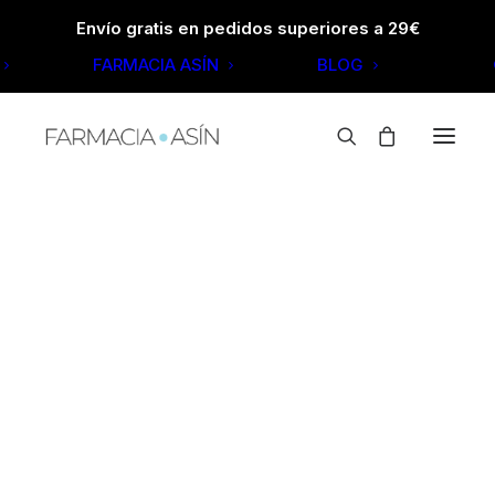
Envío gratis en pedidos superiores a 29€
FARMACIA ASÍN
BLOG
MANOS
HIDRATANTES MANOS
TRATAMIENTO MANOS
MANICURA
TRATAMIENTO UÑAS
CONTORNO OJOS
FACIAL
ACNÉ
Inicio
COSMÉTICAS
FACIAL
CONTORNO OJOS
ANTIARRUGAS
ANTIMANCHAS
ANTIOJERAS
CONTORNO OJOS
DERMATITIS SEBORREICA
DESMAQUILLANTES
DESPIGMENTANTES
EFECTO FLASH